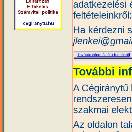
adatkezelési 
feltételeinkről
Ha kérdezni s
jlenkei@gmai
További információ a termékről
További in
A Cégiránytű 
rendszeresen
szakmai elektr
Az oldalon tal