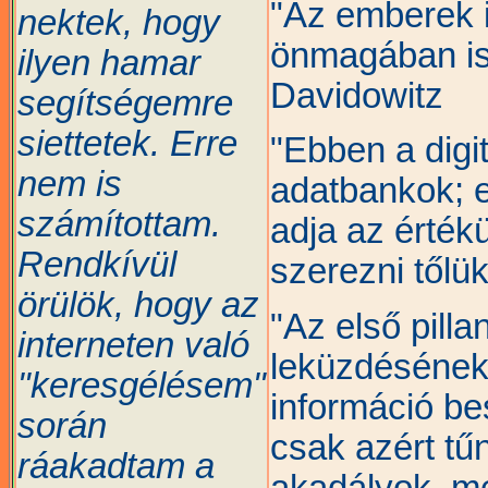
"Az emberek 
nektek, hogy
önmagában is
ilyen hamar
Davidowitz
segítségemre
siettetek. Erre
"Ebben a digi
nem is
adatbankok; e
számítottam.
adja az érték
Rendkívül
szerezni tőlü
örülök, hogy az
"Az első pill
interneten való
leküzdésének 
"keresgélésem"
információ be
során
csak azért tű
ráakadtam a
akadályok, m