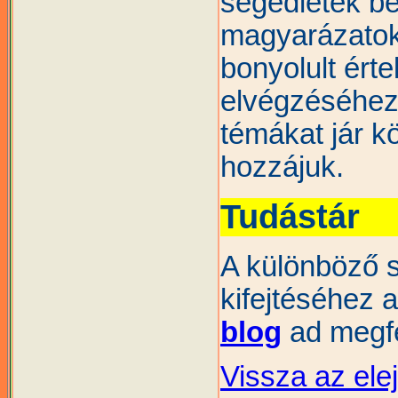
segédletek be
magyarázatok
bonyolult ért
elvégzéséhez.
témákat jár k
hozzájuk.
Tudástár
A különböző 
kifejtéséhez 
blog
ad megfe
Vissza az ele