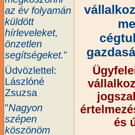
vállalko
az év folyamán
küldött
me
hírleveleket,
cégtu
önzetlen
gazdasá
segítségeket.
"
Ügyfele
Üdvözlettel:
Lászlóné
vállalko
Zsuzsa
jogsza
"
Nagyon
értelmezés
szépen
és 
köszönöm