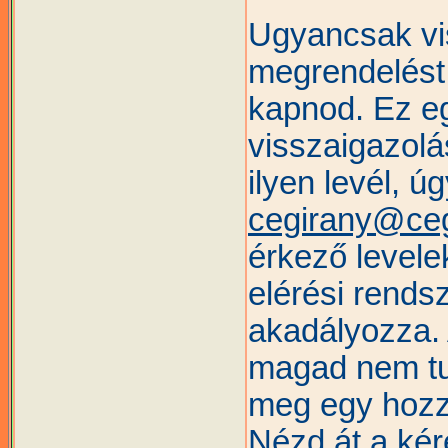
Ugyancsak vi
megrendelést 
kapnod. Ez e
visszaigazol
ilyen levél, ú
cegirany@ceg
érkező levele
elérési rends
akadályozza.
magad nem tu
meg egy hozz
Nézd át a kére