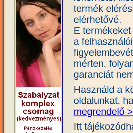
termék elérés
elérhetővé.
E termékeket a
a felhasználó
figyelembevét
mérten, folyam
garanciát nem
Használd a k
oldalunkat, h
megrendelő 
Itt tájékozód