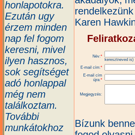
honlapotokra.
rendelkezünk
Ezután ugy
Karen Hawki
érzem minden
nap fel fogom
Feliratkoz
keresni, mivel
Név:
*
ilyen hasznos,
keresztneved is)
E-mail cím:
*
sok segítséget
E-mail cím
újra:
*
adó honlappal
még nem
Megjegyzés:
találkoztam.
További
Bízunk benne
munkátokhoz
fogod olvasni