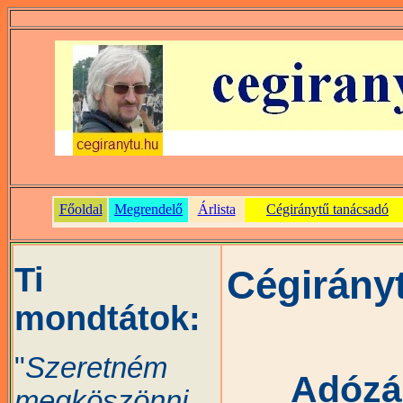
Ti
Cégirány
mondtátok:
"
Szeretném
Adózás
megköszönni