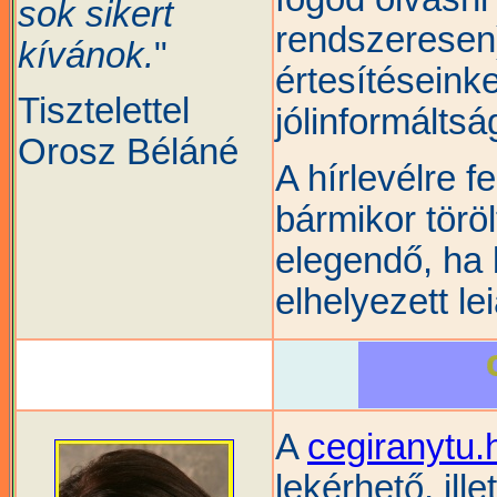
sok sikert
rendszeresen
kívánok.
"
értesítéseinke
Tisztelettel
jólinformálts
Orosz Béláné
A hírlevélre fe
bármikor törö
elegendő, ha 
elhelyezett le
A
cegiranytu.
lekérhető, ill