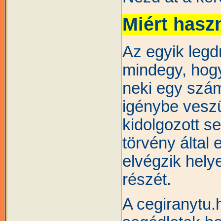
Miért hasz
Az egyik leg
mindegy, hogy
neki egy szám
igénybe veszü
kidolgozott s
törvény által e
elvégzik hely
részét.
A cegiranytu.hu