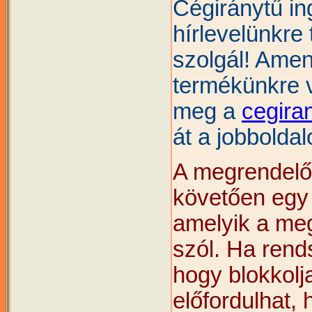
Cégiránytű i
hírlevelünkre 
szolgál! Amen
termékünkre 
meg a
cegira
át a jobboldal
A megrendel
követően egy ú
amelyik a meg
szól. Ha rend
hogy blokkolj
előfordulhat, 